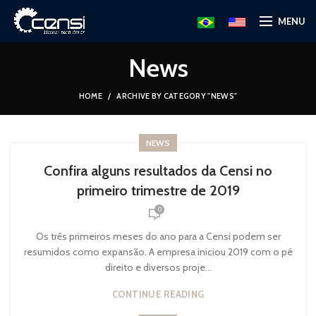
MENU
News
HOME
ARCHIVE BY CATEGORY "NEWS"
NEWS
Confira alguns resultados da Censi no
primeiro trimestre de 2019
0
Os três primeiros meses do ano para a Censi podem ser
resumidos como expansão. A empresa iniciou 2019 com o pé
direito e diversos proje...
CONTINUE READING